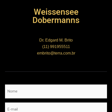
Weissensee
Dobermanns
Dr. Edgard M. Brito
(11) 991955511
embrito@terra.com.br
Nome
*
E-
mail
*