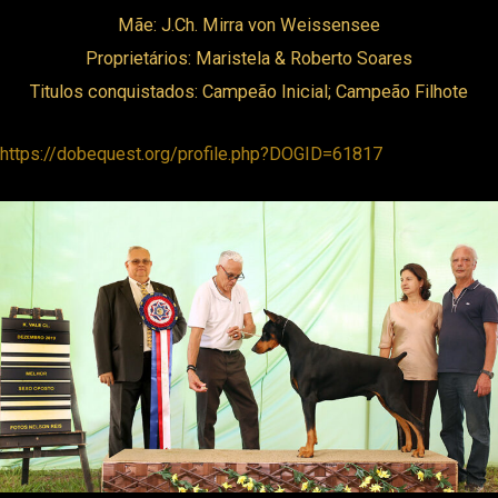
Mãe: J.Ch. Mirra von Weissensee
Proprietários: Maristela & Roberto Soares
Titulos conquistados: Campeão Inicial; Campeão Filhote
https://dobequest.org/profile.php?DOGID=61817