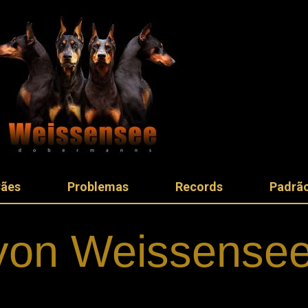
Cães
Problemas
Records
Padrão
von Weissense