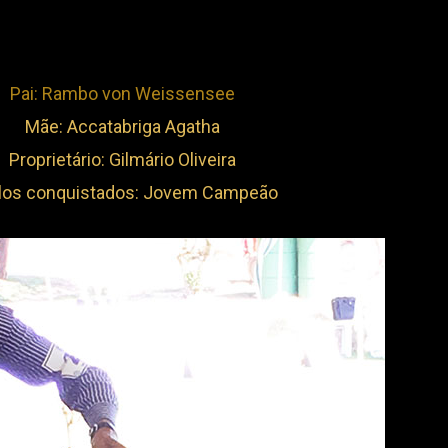
Pai: Rambo von Weissensee
Mãe: Accatabriga Agatha
Proprietário: Gilmário Oliveira
ulos conquistados: Jovem Campeão