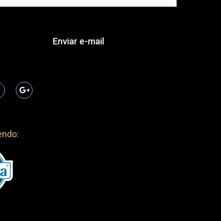
endo: