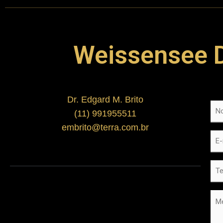
nel
ın al
Weissensee 
ın al
Dr. Edgard M. Brito
No
nel
(11) 991955511
embrito@terra.com.br
E-
nel
mai
Te
nel
Me
nel