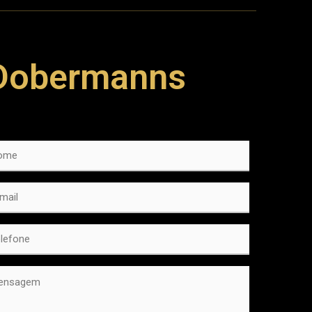
Dobermanns
me
*
l
*
lefone
*
nsagem
*