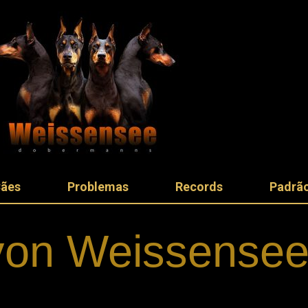
Cães
Problemas
Records
Padrão
von Weissense