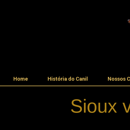
nel
nel
etleri
Home
História do Canil
Nossos 
Sioux 