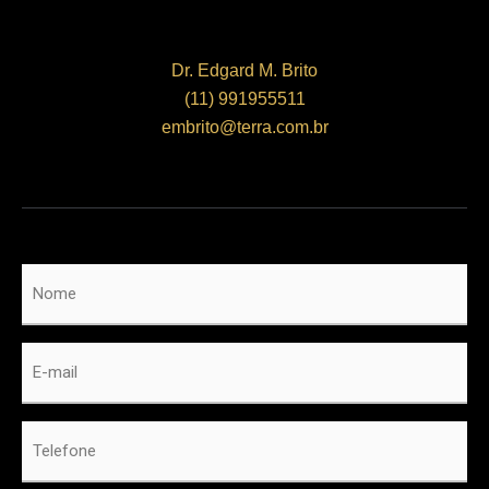
Dr. Edgard M. Brito
(11) 991955511
embrito@terra.com.br
Nome
*
E-
mail
*
Telefone
*