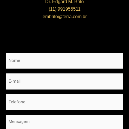
Dr. Edgard M. Brito
(11) 991955511
embrito@terra.com.br
Nome
*
E-
mail
*
Telefone
*
Mensagem
*