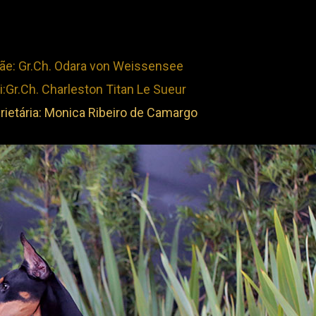
ãe: Gr.Ch. Odara von Weissensee
i:Gr.Ch. Charleston Titan Le Sueur
rietária: Monica Ribeiro de Camargo