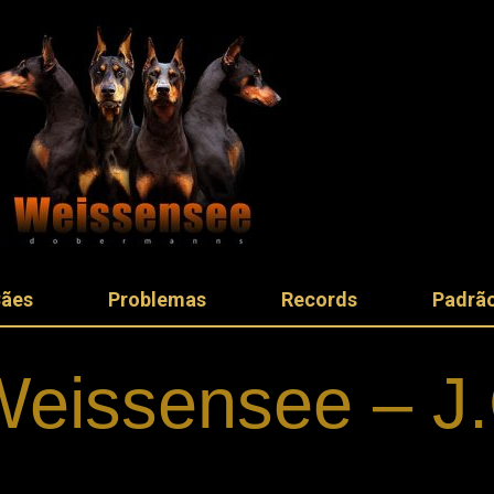
Cães
Problemas
Records
Padrão
 Weissensee – J