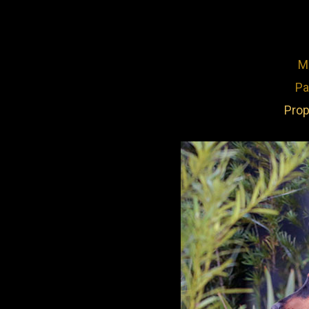
M
Pa
Prop