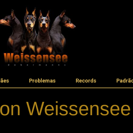
Cães
Problemas
Records
Padrão
 von Weissensee