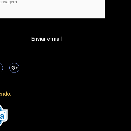
endo: