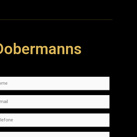
Dobermanns
me
*
l
*
lefone
*
nsagem
*