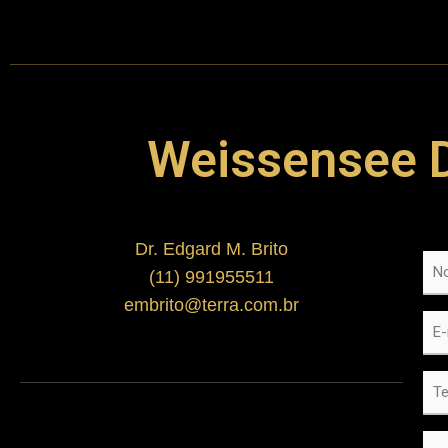
Weissensee 
Dr. Edgard M. Brito
No
(11) 991955511
embrito@terra.com.br
E-
mai
Te
Me