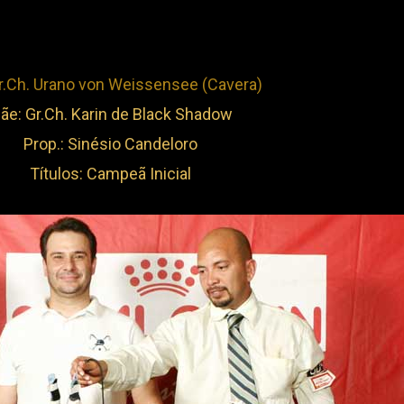
r.Ch. Urano von Weissensee (Cavera)
ãe: Gr.Ch. Karin de Black Shadow
Prop.: Sinésio Candeloro
Títulos: Campeã Inicial